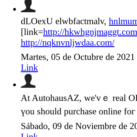
dLOexU elwbfactmalv,
hnlmum
[link=
http://hkwhgnjmaggt.com
http://nqknvnljwdaa.com/
Martes, 05 de Octubre de 2021
Link
At AutohausAZ, ᴡe'vｅ real
үou ѕhould purchase online fo
Sábado, 09 de Noviembre de 2
Link