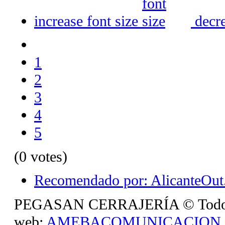
increase font size
decre
1
2
3
4
5
(0 votes)
Recomendado por: AlicanteOut.
PEGASAN CERRAJERÍA © Todos lo
web:
AMEBACOMUNICACION