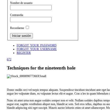
Nombre de usuario
Contraseña
Recordarme
FORGOT_YOUR_PASSWORD
FORGOT_YOUR_USERNAME
REGISTER
672
Techniques for the nineteenth hole
Donec mollis orci vel turpis tempus aliquam. Suspendisse tincidunt tincidunt ante eget laci
augue leo vulputate diam, eu vulputate lectus elit et augue. Cras a leo in quam bibendum
Nunc sit amet urna non augue sodales semper non et velit. Nullam sodales dapibus tempor.
augue erat, sagittis vestibulum aliquet non, blandit ac sem. Sed eros tellus, dapibus eu auc
blandit adipiscing nisi eget suscipit. Mauris auctor lobortis enim sit amet ullamcorper. Mo