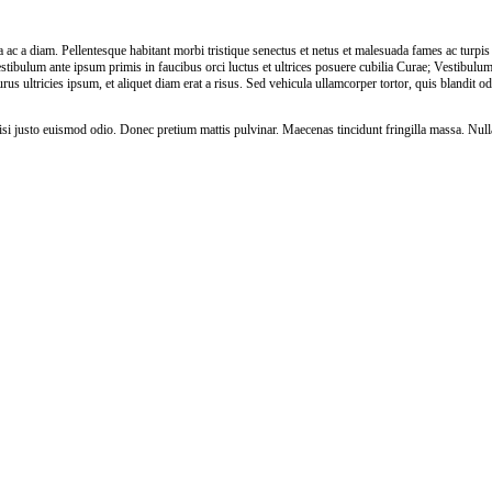
ta ac a diam. Pellentesque habitant morbi tristique senectus et netus et malesuada fames ac turpis
tibulum ante ipsum primis in faucibus orci luctus et ultrices posuere cubilia Curae; Vestibulu
rus ultricies ipsum, et aliquet diam erat a risus. Sed vehicula ullamcorper tortor, quis blandit od
si justo euismod odio. Donec pretium mattis pulvinar. Maecenas tincidunt fringilla massa. Null