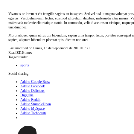
Vivamus ac lorem et elit fringilla sagittis eu in sapien. Sed vel nisl ut magna volutpat por
egestas. Vestibulum enim lectus, euismod id pretium dapibus, malesuada vitae mauris. Ves
malesuada molestie elit tristique mattis. In commodo, velit id accumsan tristique, neque pu
tincidunt nec.
Morbi aliquet, quam ut rutrum bibendum, sapien urna tempor lacus, porttitor consequat ni
sapien, aliquam bibendum placerat quis, dictum non orci.
Last modified on Lunes, 13 de Septiembre de 2010 01:30
Read
8316
times
Tagged under
sports
Social sharing
Add to Google Buzz
Add to Facebook
Add to Delicious
Digg this
Add to Reddit
Add to StumbleUpon
Add to MySpace
Add to Technorati