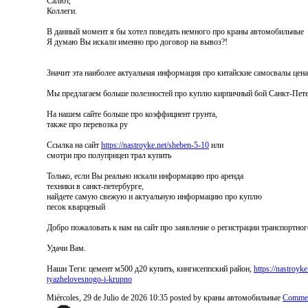
Салют,
Коллеги.
В данный момент я бы хотел поведать немного про краны автомобильные
Я думаю Вы искали именно про договор на вывоз?!
Значит эта наиболее актуальная информация про китайские самосвалы цена 
Мы предлагаем больше полезностей про куплю кирпичный бой Санкт-Пет
На нашем сайте больше про коэффициент грунта,
также про перевозка ру
Ссылка на сайт
https://nastroyke.net/sheben-5-10
или
смотри про полуприцеп трал купить
Только, если Вы реально искали информацию про аренда
техники в санкт-петербурге,
найдете самую свежую и актуальную информацию про куплю
песок кварцевый
Добро пожаловать к нам на сайт про заявление о регистрации транспортног
Удачи Вам.
Наши Теги: цемент м500 д20 купить, кингисеппский район,
https://nastroy
tyazhelovesnogo-i-krupno
Miércoles, 29 de Julio de 2026 10:35
posted by краны автомобильные
Commen