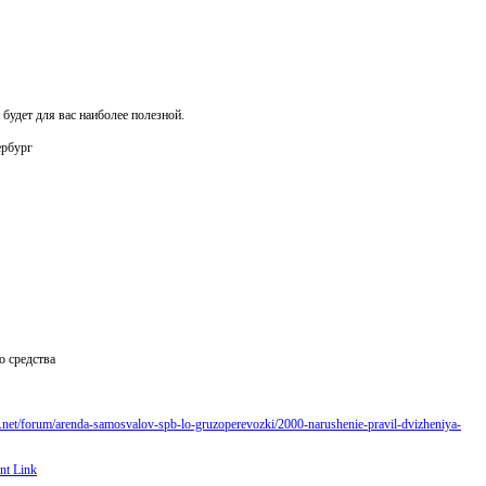
будет для вас наиболее полезной.
ербург
о средства
ke.net/forum/arenda-samosvalov-spb-lo-gruzoperevozki/2000-narushenie-pravil-dvizheniya-
t Link