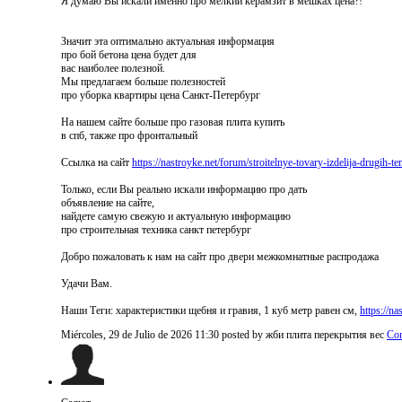
Я думаю Вы искали именно про мелкий керамзит в мешках цена?!
Значит эта оптимально актуальная информация
про бой бетона цена будет для
вас наиболее полезной.
Мы предлагаем больше полезностей
про уборка квартиры цена Санкт-Петербург
На нашем сайте больше про газовая плита купить
в спб, также про фронтальный
Ссылка на сайт
https://nastroyke.net/forum/stroitelnye-tovary-izdelija-drugih-t
Только, если Вы реально искали информацию про дать
объявление на сайте,
найдете самую свежую и актуальную информацию
про строительная техника санкт петербург
Добро пожаловать к нам на сайт про двери межкомнатные распродажа
Удачи Вам.
Наши Теги: характеристики щебня и гравия, 1 куб метр равен см,
https://n
Miércoles, 29 de Julio de 2026 11:30
posted by жби плита перекрытия вес
Co