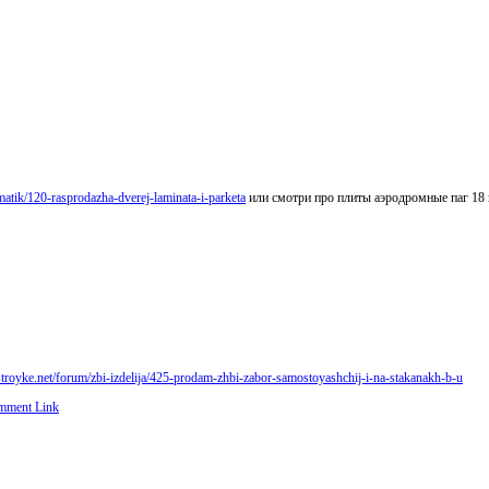
ematik/120-rasprodazha-dverej-laminata-i-parketa
или смотри про плиты аэродромные паг 18 
astroyke.net/forum/zbi-izdelija/425-prodam-zhbi-zabor-samostoyashchij-i-na-stakanakh-b-u
mment Link