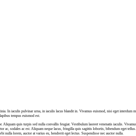
nia. In iaculis pulvinar urna, in iaculis lacus blandit in. Vivamus euismod, nisi eget interdum m
 dapibus tempus euismod est.
 Aliquam quis turpis sed nulla convallis feugiat. Vestibulum laoreet venenatis iaculis. Vivamu
tor ac, sodales ac est. Aliquam neque lacus, fringilla quis sagittis lobortis, bibendum eget tellu
rbi nulla lorem, auctor at varius eu, hendrerit eget lectus. Suspendisse nec auctor nulla.