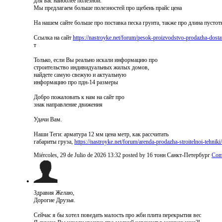
для вас наиболее полезной.
Мы предлагаем больше полезностей про щебень прайс цена
На нашем сайте больше про поставка песка грунта, также про длина пусто
Ссылка на сайт
https://nastroyke.net/forum/pesok-proizvodstvo-prodazha-dost
т
Только, если Вы реально искали информацию про
строительство индивидуальных жилых домов,
найдете самую свежую и актуальную
информацию про пдн-14 размеры
Добро пожаловать к нам на сайт про
знак направление движения
Удачи Вам.
Наши Теги: арматура 12 мм цена метр, как рассчитать
габариты груза,
https://nastroyke.net/forum/arenda-prodazha-stroitelnoi-tehniki
Miércoles, 29 de Julio de 2026 13:32
posted by 16 тонн Санкт-Петербург
Com
Здравия Желаю,
Дорогие Друзья.
Сейчас я бы хотел поведать малость про жби плита перекрытия вес