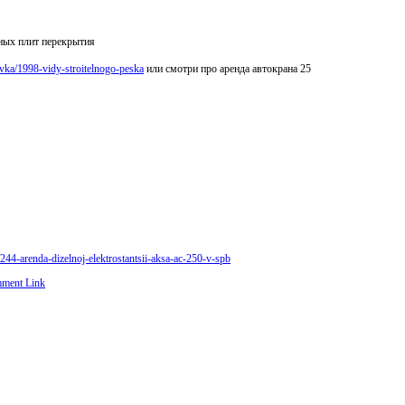
тных плит перекрытия
avka/1998-vidy-stroitelnogo-peska
или смотри про аренда автокрана 25
/244-arenda-dizelnoj-elektrostantsii-aksa-ac-250-v-spb
ment Link