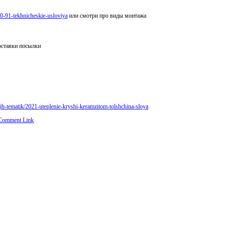
-0-91-tekhnicheskie-usloviya
или смотри про виды монтажа
оставки посылки
ugih-tematik/2021-uteplenie-kryshi-keramzitom-tolshchina-sloya
Comment Link