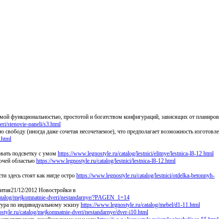
мой функциональностью, простотой и богатством конфигураций, зависящих от планиро
eri/stenovie-paneli/s3.html
 свободу (иногда даже сочетая несочетаемое), что предполагает возможность изготовл
.html
овать подсветку с умом
https://www.legnostyle.ru/catalog/lestnici/elitnye/lestnica-l8-12.html
бочей областью
https://www.legnostyle.ru/catalog/lestnici/lestnica-l8-12.html
ти здесь стоят как нигде остро
https://www.legnostyle.ru/catalog/lestnici/otdelka-betonnyh-
Китая21/12/2012 Новостройки в
/catalog/mejkomnatnie-dveri/nestandarnye/?PAGEN_1=14
итура по индивидуальному эскизу
https://www.legnostyle.ru/catalog/mebel/d1-11.html
style.ru/catalog/mejkomnatnie-dveri/nestandarnye/dver-i10.html