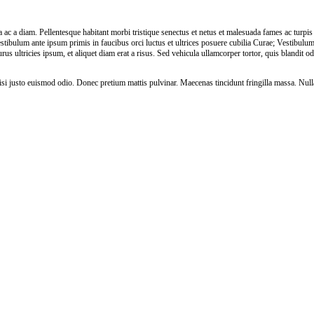
ta ac a diam. Pellentesque habitant morbi tristique senectus et netus et malesuada fames ac turpis
tibulum ante ipsum primis in faucibus orci luctus et ultrices posuere cubilia Curae; Vestibulu
rus ultricies ipsum, et aliquet diam erat a risus. Sed vehicula ullamcorper tortor, quis blandit od
si justo euismod odio. Donec pretium mattis pulvinar. Maecenas tincidunt fringilla massa. Null