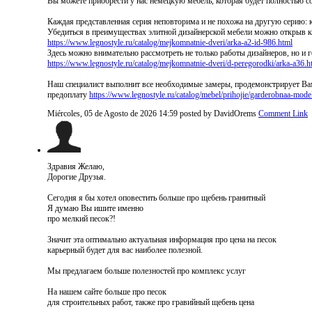
Вы можете приобрести у нас немецкую мебель, которая будет полностью 
Каждая представленная серия неповторима и не похожа на другую серию:
Убедиться в преимуществах элитной дизайнерской мебели можно открыв к
https://www.legnostyle.ru/catalog/mejkomnatnie-dveri/arka-a2-id-986.html
Здесь можно внимательно рассмотреть не только работы дизайнеров, но и 
https://www.legnostyle.ru/catalog/mejkomnatnie-dveri/d-peregorodki/arka-a36.h
Наш специалист выполнит все необходимые замеры, продемонстрирует Вам 
предоплату
https://www.legnostyle.ru/catalog/mebel/prihojie/garderobnaa-mode
Miércoles, 05 de Agosto de 2026 14:59
posted by DavidOrems
Comment Link
Здравия Желаю,
Дорогие Друзья.
Сегодня я бы хотел оповестить больше про щебень гранитный
Я думаю Вы ишите именно
про мелкий песок?!
Значит эта оптимально актуальная информация про цена на песок
карьерный будет для вас наиболее полезной.
Мы предлагаем больше полезностей про комплекс услуг
На нашем сайте больше про песок
для строительных работ, также про гравийный щебень цена