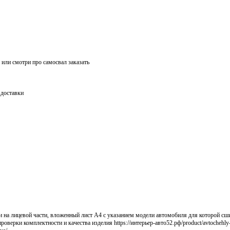
или смотри про самосвал заказать
 доставки
и на лицевой части, вложенный лист А4 с указанием модели автомобиля для которой сш
роверки комплектности и качества изделия https://интерьер-авто52.рф/product/avtochehly