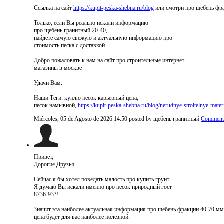
Ссылка на сайт
https://kupit-peska-shebna.ru/blog
или смотри про щебень фр
Только, если Вы реально искали информацию
про щебень гранитный 20-40,
найдете самую свежую и актуальную информацию про
стоимость песка с доставкой
Добро пожаловать к нам на сайт про строительные интернет
магазины в москве
Удачи Вам.
Наши Теги: куплю песок карьерный цена,
песок намывной,
https://kupit-peska-shebna.ru/blog/nerudnye-stroitelnye-mater
Miércoles, 05 de Agosto de 2026 14:50
posted by щебень гранитный
Comment
Привет,
Дорогие Друзья.
Сейчас я бы хотел поведать малость про купить грунт
Я думаю Вы искали именно про песок природный гост
8736-93?!
Значит эта наиболее актуальная информация про щебень фракции 40-70 мм
цена будет для вас наиболее полезной.