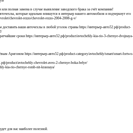
ya/
и или полная замена в случае выявление заводского брака за счёт компании!
вточехлы, которые идеально впишутся в интерьер вашего автомобиля и подчеркнут его
rolet/chevrolet-rezzo/chevrolet-rezzo-2004-2008-g-v/
м доставить ваши авточехлы в любой уголок страны https://интерьер-авто52.рф/product-
2/
тчайшие сроки https://интерьер-авто52.рф/product/avtochehly-kia-rio-3-chernye-dvojnaya-
м Аригоном https://интерьер-авто52.рф/product-category/avtochehly/smart/smart-fortwo-i
рф/product/avtochehly-chevrolet-aveo-2-chernye-boka-belye/
y-kia-rio-chernye-romb-nit-krasnaya/
удет для вас наиболее полезной.