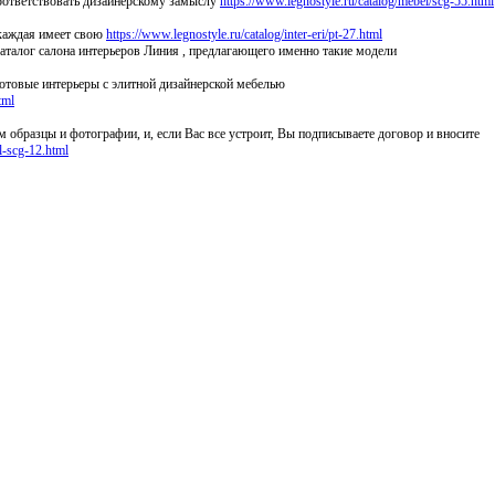
соответствовать дизайнерскому замыслу
https://www.legnostyle.ru/catalog/mebel/scg-55.html
 каждая имеет свою
https://www.legnostyle.ru/catalog/inter-eri/pt-27.html
аталог салона интерьеров Линия , предлагающего именно такие модели
готовые интерьеры с элитной дизайнерской мебелью
tml
образцы и фотографии, и, если Вас все устроит, Вы подписываете договор и вносите
l-scg-12.html