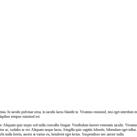
nia. In iaculis pulvinar urna, in iaculis lacus blandit in. Vivamus euismod, nisi eget interdum m
 dapibus tempus euismod est.
 Aliquam quis turpis sed nulla convallis feugiat. Vestibulum laoreet venenatis iaculis. Vivamu
tor ac, sodales ac est. Aliquam neque lacus, fringilla quis sagittis lobortis, bibendum eget tellu
rbi nulla lorem, auctor at varius eu, hendrerit eget lectus. Suspendisse nec auctor nulla.