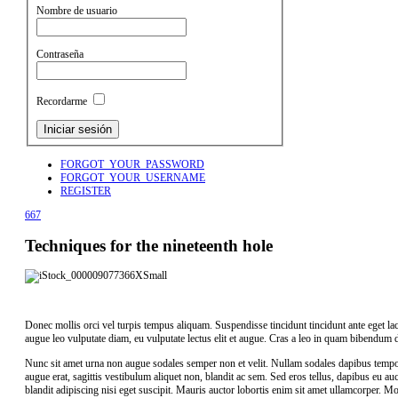
Nombre de usuario
Contraseña
Recordarme
FORGOT_YOUR_PASSWORD
FORGOT_YOUR_USERNAME
REGISTER
667
Techniques for the nineteenth hole
Donec mollis orci vel turpis tempus aliquam. Suspendisse tincidunt tincidunt ante eget laci
augue leo vulputate diam, eu vulputate lectus elit et augue. Cras a leo in quam bibendum
Nunc sit amet urna non augue sodales semper non et velit. Nullam sodales dapibus tempor.
augue erat, sagittis vestibulum aliquet non, blandit ac sem. Sed eros tellus, dapibus eu auc
blandit adipiscing nisi eget suscipit. Mauris auctor lobortis enim sit amet ullamcorper. Mo