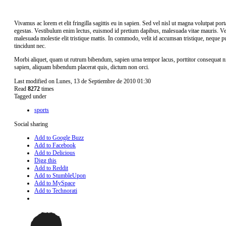
Vivamus ac lorem et elit fringilla sagittis eu in sapien. Sed vel nisl ut magna volutpat por
egestas. Vestibulum enim lectus, euismod id pretium dapibus, malesuada vitae mauris. Ves
malesuada molestie elit tristique mattis. In commodo, velit id accumsan tristique, neque pu
tincidunt nec.
Morbi aliquet, quam ut rutrum bibendum, sapien urna tempor lacus, porttitor consequat ni
sapien, aliquam bibendum placerat quis, dictum non orci.
Last modified on Lunes, 13 de Septiembre de 2010 01:30
Read
8272
times
Tagged under
sports
Social sharing
Add to Google Buzz
Add to Facebook
Add to Delicious
Digg this
Add to Reddit
Add to StumbleUpon
Add to MySpace
Add to Technorati