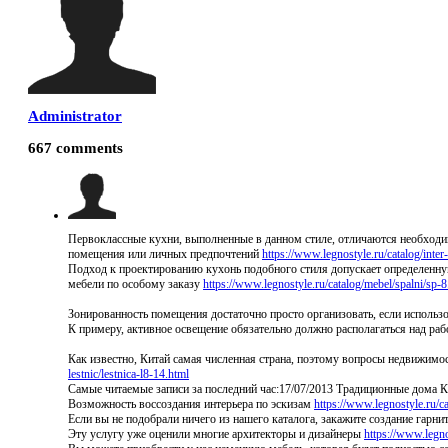
Administrator
667
comments
Первоклассные кухни, выполненные в данном стиле, отличаются необходи
помещения или личных предпочтений
https://www.legnostyle.ru/catalog/inter-
Подход к проектированию кухонь подобного стиля допускает определенную
мебели по особому заказу
https://www.legnostyle.ru/catalog/mebel/spalni/sp-8
Зонированность помещения достаточно просто организовать, если использ
К примеру, активное освещение обязательно должно располагаться над ра
Как известно, Китай самая численная страна, поэтому вопросы недвижимос
lestnic/lestnica-l8-14.html
Самые читаемые записи за последний час:17/07/2013 Традиционные дома 
Возможность воссоздания интерьера по эскизам
https://www.legnostyle.ru
Если вы не подобрали ничего из нашего каталога, закажите создание гарн
Эту услугу уже оценили многие архитекторы и дизайнеры
https://www.legno