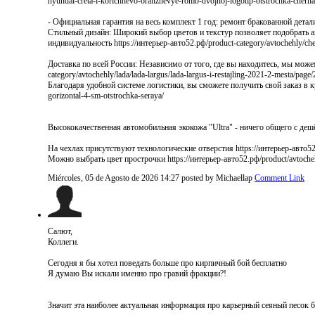
hyundai-creta-i-korichnevo-oranzhevye-romb-dvojnoj-logotip-otstrochka-cherna
- Официальная гарантия на весь комплект 1 год: ремонт бракованной детал
Стильный дизайн: Широкий выбор цветов и текстур позволяет подобрать а
индивидуальность https://интерьер-авто52.рф/product-category/avtochehly/chev
Доставка по всей России: Независимо от того, где вы находитесь, мы може
category/avtochehly/lada/lada-largus/lada-largus-i-restajling-2021-2-mesta/page/
Благодаря удобной системе логистики, вы сможете получить свой заказ в кра
gorizontal-4-sm-otstrochka-seraya/
Высококачественная автомобильная экокожа "Ultra" - ничего общего с дешёвы
На чехлах присутствуют технологические отверстия https://интерьер-авто52.
Можно выбрать цвет прострочки https://интерьер-авто52.рф/product/avtochehl
Miércoles, 05 de Agosto de 2026 14:27
posted by Michaellap
Comment Link
Салют,
Коллеги.
Сегодня я бы хотел поведать больше про кирпичный бой бесплатно
Я думаю Вы искали именно про гравий фракции?!
Значит эта наиболее актуальная информация про карьерный сеяный песок б