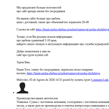
Мы предлагаем больше полезностей
про сайт аренды жилья без посредников
На нашем сайте больше про щебень
цена с доставкой, также про объемный вес керамзита 20-40
Ссылка на сайт
https://kupit-peska-shebna.ru/uslugi/samosval-peska-shchebnya
Только, если Вы реально искали информацию
про щебень гранитный 5-10 цена,
найдете самую свежую и актуальную информацию про службы курьерской
Добро пожаловать к нам на
сайт про грунт купить спб
Удачи Вам.
Наши Теги: сниму без посредников, перевозка песка тонарами
москва,
https://kupit-peska-shebna.ru/uslugi/samosval-peska-shchebnya
Miércoles, 05 de Agosto de 2026 14:35
posted by купить грунт
Comment Link
Преимущества наших авточехлов
Упаковка: Сумка с логотипом компании, голограмма с логотипом компани
чехлы, а также дата их производства и отметка контроллера упаковщика о п