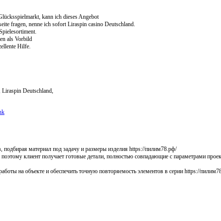
Glücksspielmarkt, kann ich dieses Angebot
ite fragen, nenne ich sofort Liraspin casino Deutschland.
Spielesortiment.
en als Vorbild
llente Hilfe.
, Liraspin Deutschland,
nk
подбирая материал под задачу и размеры изделия https://пилим78.рф/
 поэтому клиент получает готовые детали, полностью совпадающие с параметрами проек
аботы на объекте и обеспечить точную повторяемость элементов в серии https://пилим7