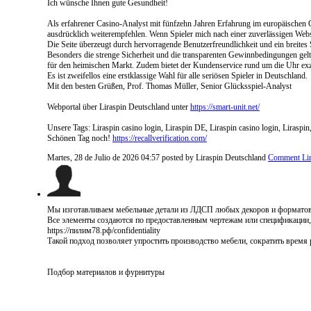
Ich wünsche Ihnen gute Gesundheit!
Als erfahrener Casino-Analyst mit fünfzehn Jahren Erfahrung im europäischen 
ausdrücklich weiterempfehlen. Wenn Spieler mich nach einer zuverlässigen Webse
Die Seite überzeugt durch hervorragende Benutzerfreundlichkeit und ein breites 
Besonders die strenge Sicherheit und die transparenten Gewinnbedingungen gelt
für den heimischen Markt. Zudem bietet der Kundenservice rund um die Uhr exze
Es ist zweifellos eine erstklassige Wahl für alle seriösen Spieler in Deutschland.
Mit den besten Grüßen, Prof. Thomas Müller, Senior Glücksspiel-Analyst
Webportal über Liraspin Deutschland unter
https://smart-unit.net/
Unsere Tags: Liraspin casino login, Liraspin DE, Liraspin casino login, Liraspin
Schönen Tag noch!
https://recallverification.com/
Martes, 28 de Julio de 2026 04:57
posted by Liraspin Deutschland
Comment Li
Мы изготавливаем мебельные детали из ЛДСП любых декоров и форматов, 
Все элементы создаются по предоставленным чертежам или спецификации,
https://пилим78.рф/confidentiality
Такой подход позволяет упростить производство мебели, сократить время р
Подбор материалов и фурнитуры