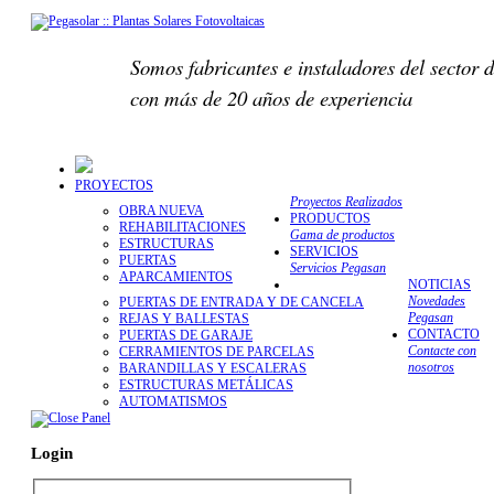
Somos fabricantes e instaladores del sector d
con más de 20 años de experiencia
PROYECTOS
Proyectos Realizados
OBRA NUEVA
PRODUCTOS
REHABILITACIONES
Gama de productos
ESTRUCTURAS
SERVICIOS
PUERTAS
Servicios Pegasan
APARCAMIENTOS
NOTICIAS
Novedades
PUERTAS DE ENTRADA Y DE CANCELA
Pegasan
REJAS Y BALLESTAS
CONTACTO
PUERTAS DE GARAJE
Contacte con
CERRAMIENTOS DE PARCELAS
nosotros
BARANDILLAS Y ESCALERAS
ESTRUCTURAS METÁLICAS
AUTOMATISMOS
Login