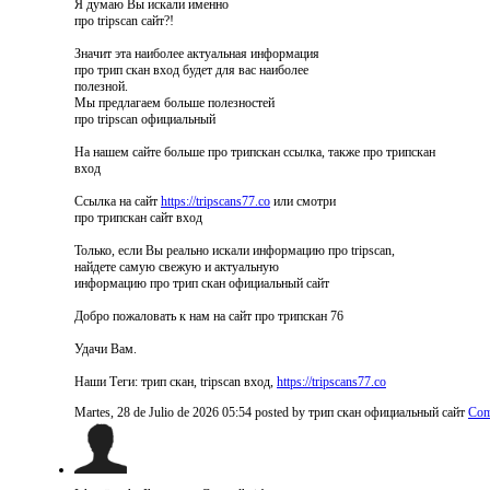
Я думаю Вы искали именно
про tripscan сайт?!
Значит эта наиболее актуальная информация
про трип скан вход будет для вас наиболее
полезной.
Мы предлагаем больше полезностей
про tripscan официальный
На нашем сайте больше про трипскан ссылка, также про трипскан
вход
Ссылка на сайт
https://tripscans77.co
или смотри
про трипскан сайт вход
Только, если Вы реально искали информацию про tripscan,
найдете самую свежую и актуальную
информацию про трип скан официальный сайт
Добро пожаловать к нам на сайт про трипскан 76
Удачи Вам.
Наши Теги: трип скан, tripscan вход,
https://tripscans77.co
Martes, 28 de Julio de 2026 05:54
posted by трип скан официальный сайт
Com