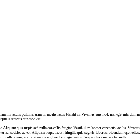
nia. In iaculis pulvinar urna, in iaculis lacus blandit in. Vivamus euismod, nisi eget interdum m
 dapibus tempus euismod est.
 Aliquam quis turpis sed nulla convallis feugiat. Vestibulum laoreet venenatis iaculis. Vivamu
tor ac, sodales ac est. Aliquam neque lacus, fringilla quis sagittis lobortis, bibendum eget tellu
rbi nulla lorem, auctor at varius eu, hendrerit eget lectus. Suspendisse nec auctor nulla.