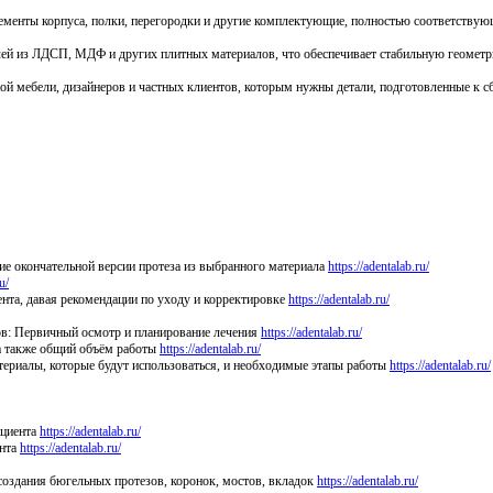
ементы корпуса, полки, перегородки и другие комплектующие, полностью соответству
талей из ЛДСП, МДФ и других плитных материалов, что обеспечивает стабильную геомет
ной мебели, дизайнеров и частных клиентов, которым нужны детали, подготовленные к с
ие окончательной версии протеза из выбранного материала
https://adentalab.ru/
u/
ента, давая рекомендации по уходу и корректировке
https://adentalab.ru/
ов: Первичный осмотр и планирование лечения
https://adentalab.ru/
, а также общий объём работы
https://adentalab.ru/
материалы, которые будут использоваться, и необходимые этапы работы
https://adentalab.ru/
ациента
https://adentalab.ru/
ента
https://adentalab.ru/
 создания бюгельных протезов, коронок, мостов, вкладок
https://adentalab.ru/