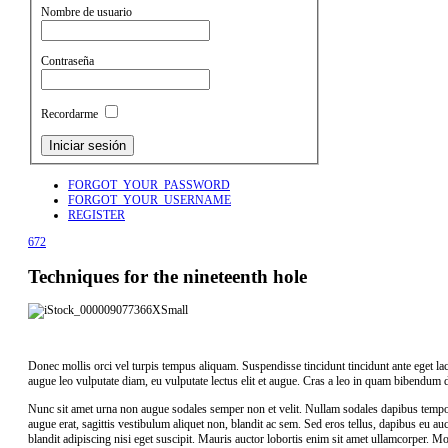
Nombre de usuario
Contraseña
Recordarme
FORGOT_YOUR_PASSWORD
FORGOT_YOUR_USERNAME
REGISTER
672
Techniques for the nineteenth hole
Donec mollis orci vel turpis tempus aliquam. Suspendisse tincidunt tincidunt ante eget laci
augue leo vulputate diam, eu vulputate lectus elit et augue. Cras a leo in quam bibendum
Nunc sit amet urna non augue sodales semper non et velit. Nullam sodales dapibus tempor.
augue erat, sagittis vestibulum aliquet non, blandit ac sem. Sed eros tellus, dapibus eu auc
blandit adipiscing nisi eget suscipit. Mauris auctor lobortis enim sit amet ullamcorper. Mo