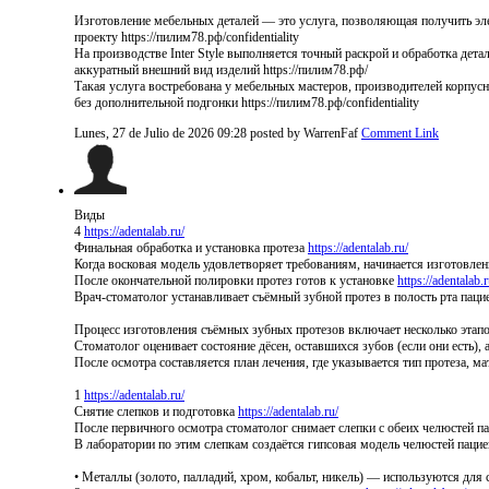
Изготовление мебельных деталей — это услуга, позволяющая получить эл
проекту https://пилим78.рф/confidentiality
На производстве Inter Style выполняется точный раскрой и обработка де
аккуратный внешний вид изделий https://пилим78.рф/
Такая услуга востребована у мебельных мастеров, производителей корпус
без дополнительной подгонки https://пилим78.рф/confidentiality
Lunes, 27 de Julio de 2026 09:28
posted by WarrenFaf
Comment Link
Виды
4
https://adentalab.ru/
Финальная обработка и установка протеза
https://adentalab.ru/
Когда восковая модель удовлетворяет требованиям, начинается изготовлен
После окончательной полировки протез готов к установке
https://adentalab.r
Врач-стоматолог устанавливает съёмный зубной протез в полость рта паци
Процесс изготовления съёмных зубных протезов включает несколько этап
Стоматолог оценивает состояние дёсен, оставшихся зубов (если они есть)
После осмотра составляется план лечения, где указывается тип протеза, 
1
https://adentalab.ru/
Снятие слепков и подготовка
https://adentalab.ru/
После первичного осмотра стоматолог снимает слепки с обеих челюстей п
В лаборатории по этим слепкам создаётся гипсовая модель челюстей паци
• Металлы (золото, палладий, хром, кобальт, никель) — используются для