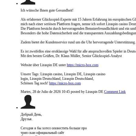
Ich wünsche Ihnen gute Gesundheit!
Als erfahrener Glücksspiel-Experte mit 15 Jahren Erfahrung im europäischen G
mich nach einer seriösen Plattform fragen, nenne ich sofort Liraspin casino Deut
Die Plattform besticht durch hervorragenden Benutzerfreundlichkeit und ein umf
Besonders die hohe Datensicherheit und die transparenten Auszahlungsbedingun
Zudem bietet der Kundenservice rund um die Uhr hervorragende Unterstützung.
Es ist zweifellos eine erstklassige Wahl für alle anspruchsvollen Spieler in Deut
Mit den besten Grüßen, Dr. Klaus Müller, Senior Glücksspiel-Analyst
Website über Liraspin DE unter
https://micro-box.com
Unsere Tags: Liraspin casino, Liraspin DE, Liraspin casino
login, Liraspin Deutschland, Liraspin Deutschland,
Schönen Tag noch!
https://micro-box.com
Martes, 28 de Julio de 2026 10:45
posted by Liraspin DE
Comment Link
Добрый День,
Друзья.
Сегодня я бы хотел оповестить больше про
трип скан официальный сайт