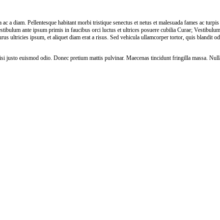
ta ac a diam. Pellentesque habitant morbi tristique senectus et netus et malesuada fames ac turpis
tibulum ante ipsum primis in faucibus orci luctus et ultrices posuere cubilia Curae; Vestibulu
rus ultricies ipsum, et aliquet diam erat a risus. Sed vehicula ullamcorper tortor, quis blandit od
si justo euismod odio. Donec pretium mattis pulvinar. Maecenas tincidunt fringilla massa. Null