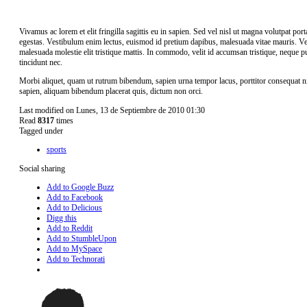
Vivamus ac lorem et elit fringilla sagittis eu in sapien. Sed vel nisl ut magna volutpat por
egestas. Vestibulum enim lectus, euismod id pretium dapibus, malesuada vitae mauris. Ves
malesuada molestie elit tristique mattis. In commodo, velit id accumsan tristique, neque pu
tincidunt nec.
Morbi aliquet, quam ut rutrum bibendum, sapien urna tempor lacus, porttitor consequat ni
sapien, aliquam bibendum placerat quis, dictum non orci.
Last modified on Lunes, 13 de Septiembre de 2010 01:30
Read
8317
times
Tagged under
sports
Social sharing
Add to Google Buzz
Add to Facebook
Add to Delicious
Digg this
Add to Reddit
Add to StumbleUpon
Add to MySpace
Add to Technorati